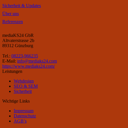
Sicherheit & Updates
Über uns
Referenzen
mediaKS24 GbR
Altvaterstrasse 2b
89312
Günzburg
Tel.:
08223-966235
E-Mail:
info@mediaks24.com
https://www.mediaks24.com/
Leistungen
Webdesign
SEO & SEM
Sicherheit
Wichtige Links
Impressum
Datenschutz
AGB’s